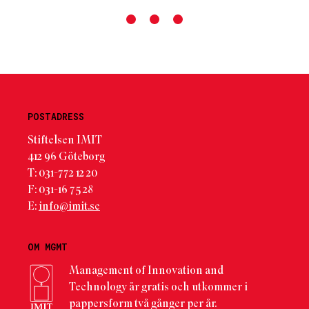
POSTADRESS
Stiftelsen IMIT
412 96 Göteborg
T: 031-772 12 20
F: 031-16 75 28
E:
info@imit.se
OM MGMT
Management of Innovation and
Technology är gratis och utkommer i
pappersform två gånger per år.