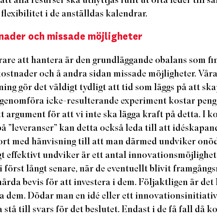
 flexibilitet i de anställdas kalendrar.
tnader och missade möjligheter
årare att hantera är den grundläggande obalans som fi
kostnader och å andra sidan missade möjligheter. Vår
ng gör det väldigt tydligt att tid som läggs på att sk
 genomföra icke-resulterande experiment kostar penga
t argument för att vi inte ska lägga kraft på detta. I
på ”leveranser” kan detta också leda till att idéskapa
bort med hänvisning till att man därmed undviker onö
t effektivt undviker är ett antal innovationsmöjlighe
vi först långt senare, när de eventuellt blivit framgån
hårda bevis för att investera i dem. Följaktligen är det 
tta dem. Dödar man en idé eller ett innovationsinitia
 stå till svars för det beslutet. Endast i de få fall då 