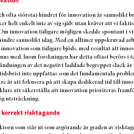
ovation
ch ofta största) hindret för innovation är sannolikt bri
r helt enkelt inte av sig själv utan kräver att vi fakti
 Om innovation tidigare möjligen skedde spontant i v
 mindre sannolikt idag. Med en alltmer uppskruvad arb
 innovation som tidigare bjöds, med resultat att inno
inns med. Inom forskningen har detta oftast berörs i 
vändningen av det negativt laddade begreppet slack är
t tidsbrist inte uppfattas som det fundamentala proble
tre är att fokusera på att skapa dedikerad tid till inn
nklare att säkerställa att innovation prioriteras framf
hög utsträckning.
 korrekt risktagande
ktorn som står ut som avgörande är graden av risktag