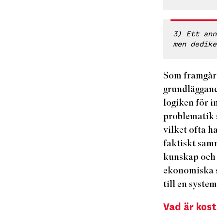
3) Ett ann
men dedike
Som framgår 
grundläggand
logiken för 
problematik s
vilket ofta 
faktiskt samm
kunskap och 
ekonomiska st
till en syste
Vad är kost