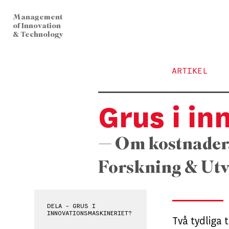
Management
of Innovation
& Technology
ARTIKEL
Grus i i
— Om kostnader,
Forskning & Utv
DELA - GRUS I
INNOVATIONSMASKINERIET?
Två tydliga 