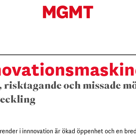
nnovationsmaskin
 risktagande och missade möj
eckling
trender i innnovation är ökad öppenhet och en bre