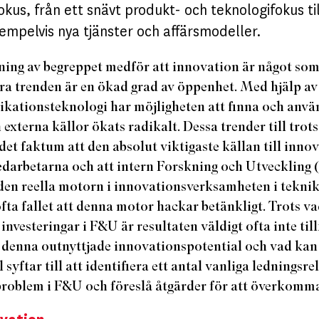
okus, från ett snävt produkt- och teknologifokus til
empelvis nya tjänster och affärsmodeller​.
ing av begreppet medför att innovation är något som
dra trenden är en ökad grad av öppenhet. Med hjälp a
ationsteknologi har möjligheten att finna och anvä
externa källor ökats radikalt. Dessa trender till trots 
et faktum att den absolut viktigaste källan till inno
edarbetarna och att intern Forskning och Utveckling
den reella motorn i innovationsverksamheten i teknik
fta fallet att denna motor hackar betänkligt. Trots v
investeringar i F&U är resultaten väldigt ofta inte til
 denna outnyttjade innovationspotential och vad kan 
 syftar till att identifiera ett antal vanliga ledningsr
roblem i F&U och föreslå åtgärder för att överkomm