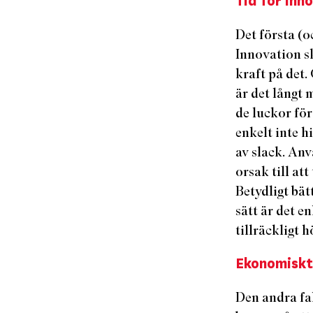
Tid för inn
Det första (o
Innovation ske
kraft på det.
är det långt
de luckor för
enkelt inte h
av slack. An
orsak till at
Betydligt bät
sätt är det e
tillräckligt 
Ekonomiskt
Den andra fa