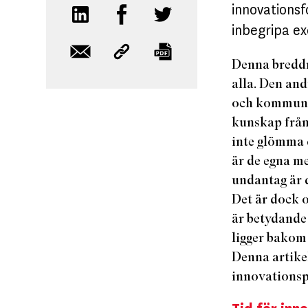
innovationsf
inbegripa ex
Denna breddn
alla. Den an
och kommunik
kunskap från 
inte glömma d
är de egna m
undantag är 
Det är dock o
är betydande 
ligger bakom
Denna artikel
innovationsp