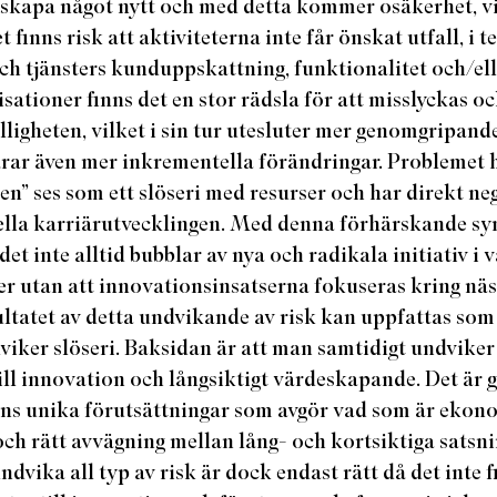
 skapa något nytt och med detta kommer osäkerhet, vil
 finns risk att aktiviteterna inte får önskat utfall, i 
h tjänsters kunduppskattning, funktionalitet och/ell
ationer finns det en stor rädsla för att misslyckas o
ligheten, vilket i sin tur utesluter mer genomgripan
rar även mer inkrementella förändringar. Problemet här
n” ses som ett slöseri med resurser och har direkt ne
ella karriärutvecklingen. Med denna förhärskande syn
 det inte alltid bubblar av nya och radikala initiativ i 
r utan att innovationsinsatserna fokuseras kring näst 
sultatet av detta undvikande av risk kan uppfattas som
dviker slöseri. Baksidan är att man samtidigt undvike
ill innovation och långsiktigt värdeskapande. Det är g
ns unika förutsättningar som avgör vad som är ekon
ch rätt avvägning mellan lång- och kortsiktiga satsni
dvika all typ av risk är dock endast rätt då det inte 