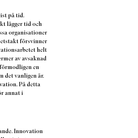
st på tid.
skt lägger tid och
issa organisationer
etstakt försvinner
vationsarbetet helt
termer av avsaknad
 förmodligen en
m det vanligen är.
ovation. På detta
ör annat i
ande. Innovation