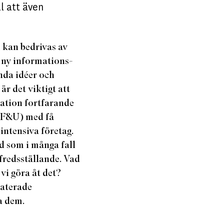
l att även
 kan bedrivas av
v ny informations-
nda idéer och
är det viktigt att
vation fortfarande
 (F&U) med få
intensiva företag.
ad som i många fall
lfredsställande. Vad
vi göra åt det?
elaterade
a dem.