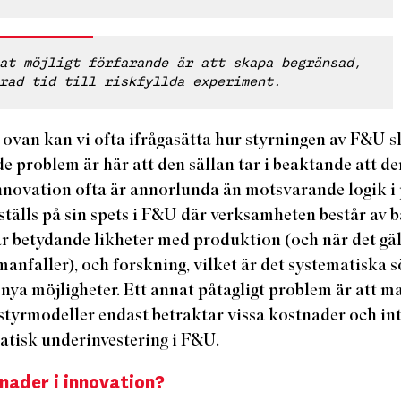
at möjligt förfarande är att skapa begränsad,
rad tid till riskfyllda experiment.
ovan kan vi ofta ifrågasätta hur styrningen av F&U sk
e problem är här att den sällan tar i beaktande att 
innovation ofta är annorlunda än motsvarande logik 
tälls på sin spets i F&U där verksamheten består av b
har betydande likheter med produktion (och när det gä
anfaller), och forskning, vilket är det systematiska 
nya möjligheter. Ett annat påtagligt problem är att 
yrmodeller endast betraktar vissa kostnader och intä
matisk underinvestering i F&U.
nader i innovation?