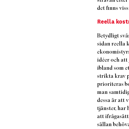
det finns viss
Reella kos
Betydligt sv
sidan reella 
ekonomistyrni
idéer och att
ibland som et
strikta krav 
prioriteras 
man samtidig
dessa är att 
tjänster, har 
att ifrågasä
sällan behöva