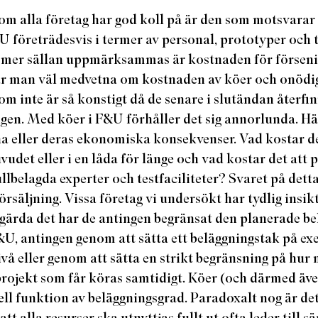
om alla företag har god koll på är den som motsvara
&U företrädesvis i termer av personal, prototyper och 
mer sällan uppmärksammas är kostnaden för förseni
r man väl medvetna om kostnaden av köer och onödig
som inte är så konstigt då de senare i slutändan återfin
gen. Med köer i F&U förhåller det sig annorlunda. Hä
a eller deras ekonomiska konsekvenser. Vad kostar det
huvudet eller i en låda för länge och vad kostar det att
 fullbelagda experter och testfaciliteter? Svaret på dett
örsäljning. Vissa företag vi undersökt har tydlig insi
tgärda det har de antingen begränsat den planerade be
F&U, antingen genom att sätta ett beläggningstak på e
ivå eller genom att sätta en strikt begränsning på hur
rojekt som får köras samtidigt. Köer (och därmed äve
ll funktion av beläggningsgrad. Paradoxalt nog är det
att alla resurser ska utnyttjas fullt ut ofta leder till 