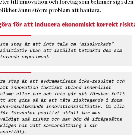
eter till innovation och företag som befinner sig i den
olikhet ännu större problem att hantera.
göra för att inducera ekonomiskt korrekt risk
sta steg är att inte tala om ”misslyckade”
sinitiativ utan att istället betrakta dem som
terande experiment.
ra steg är att avdramatisera icke-resultat och
att innovation faktiskt ibland innehåller
slump eller tur och inte går att förutse fullt
tt att göra så är att mäta risktagande i form
cke-resulterande innovationsinitiativ. Om alla
får förväntat positivt utfall tar man
väldigt små risker och man bör då ifrågasätta
kligen har rätt sammansättning i sin
sportfölj.