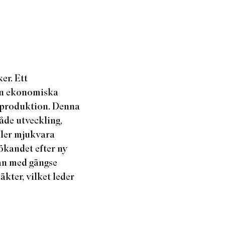
er. Ett
den ekonomiska
i produktion. Denna
åde utveckling,
ller mjukvara
sökandet efter ny
man med gängse
kter, vilket leder