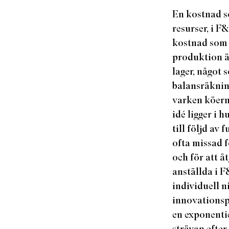
En kostnad s
resurser, i F
kostnad som 
produktion ä
lager, något 
balansräknin
varken köern
idé ligger i 
till följd av
ofta missad f
och för att å
anställda i 
individuell n
innovationsp
en exponentie
strävan efter 