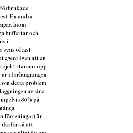
r förbrukade
test. En andra
ngar. Inom
a buffertar och
ns i
r syns oftast
 egentligen att en
 projekt stannar upp
a är i förlängningen
kt om detta problem
läggningen av sina
xempelvis 80% på
 många
n förseningar) är
 därför så att
sämre resultat än om