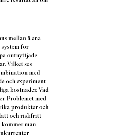
nns mellan å ena
a system för
apa outnyttjade
r. Vilket ses
 kombination med
nde och experiment
diga kostnader. Vad
ter. Problemet med
gsrika produkter och
lätt och riskfritt
tiv kommer man
konkurrenter