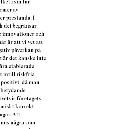
ket i sin tur
termer av
er prestanda. I
ch det begränsar
de innovationer och
 är att vi vet att
gativ påverkan på
 är det kanske inte
våra etablerade
intill riskfria
 positivt, då man
r betydande
ivetvis företagets
omiskt korrekt
ngar. Att
finns några som