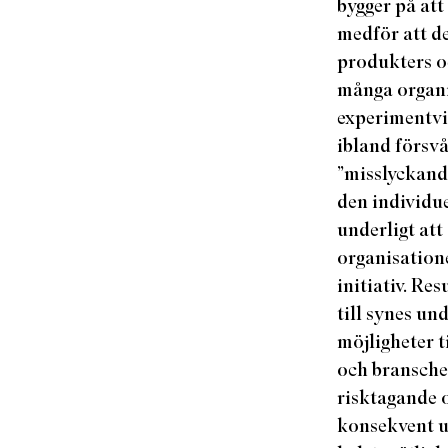
bygger på att
medför att det
produkters oc
många organis
experimentvil
ibland försvå
”misslyckande
den individu
underligt att
organisatione
initiativ. Re
till synes un
möjligheter t
och bransche
risktagande o
konsekvent un