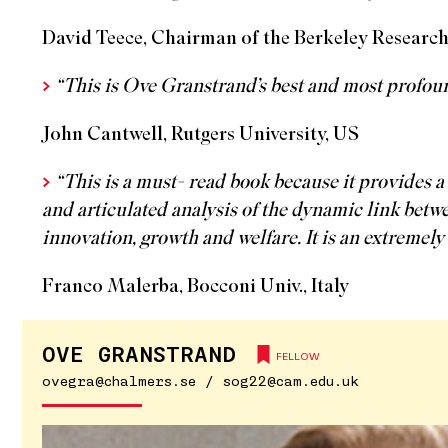
David Teece, Chairman of the Berkeley Resear
>
“This is Ove Granstrand’s best and most profoun
John Cantwell, Rutgers University, US
>
“This is a must- read book because it provides 
and articulated analysis of the dynamic link betw
innovation, growth and welfare. It is an extremel
Franco Malerba, Bocconi Univ., Italy
OVE GRANSTRAND
FELLOW
ovegra@chalmers.se / sog22@cam.edu.uk