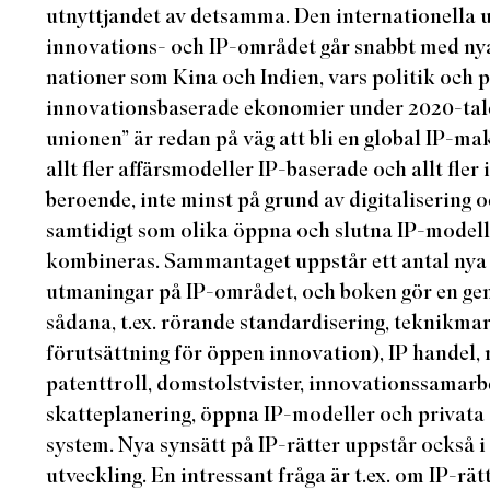
utnyttjandet av detsamma. Den internationella 
innovations- och IP-området går snabbt med ny
nationer som Kina och Indien, vars politik och p
innovationsbaserade ekonomier under 2020-tale
unionen” är redan på väg att bli en global IP-mak
allt fler affärsmodeller IP-baserade och allt fle
beroende, inte minst på grund av digitalisering 
samtidigt som olika öppna och slutna IP-modelle
kombineras. Sammantaget uppstår ett antal nya
utmaningar på IP-området, och boken gör en gen
sådana, t.ex. rörande standardisering, teknikma
förutsättning för öppen innovation), IP handel, r
patenttroll, domstolstvister, innovationssamarb
skatteplanering, öppna IP-modeller och privata 
system. Nya synsätt på IP-rätter uppstår också i
utveckling. En intressant fråga är t.ex. om IP-rä