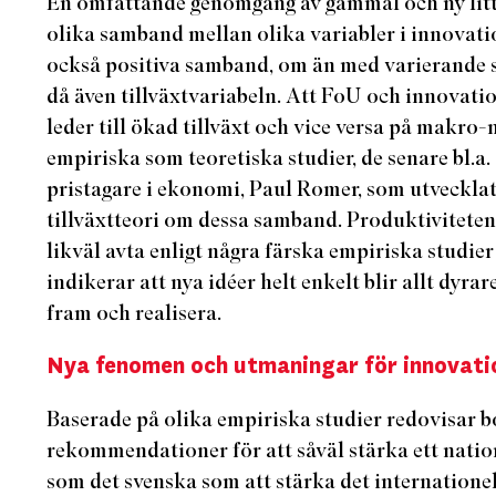
En omfattande genomgång av gammal och ny litt
olika samband mellan olika variabler i innovati
också positiva samband, om än med varierande st
då även tillväxtvariabeln. Att FoU och innovation
leder till ökad tillväxt och vice versa på makro-n
empiriska som teoretiska studier, de senare bl.a.
pristagare i ekonomi, Paul Romer, som utvecklat
tillväxtteori om dessa samband. Produktivitete
likväl avta enligt några färska empiriska studier
indikerar att nya idéer helt enkelt blir allt dyrar
fram och realisera.
Nya fenomen och utmaningar för innovati
Baserade på olika empiriska studier redovisar b
rekommendationer för att såväl stärka ett nati
som det svenska som att stärka det internatione