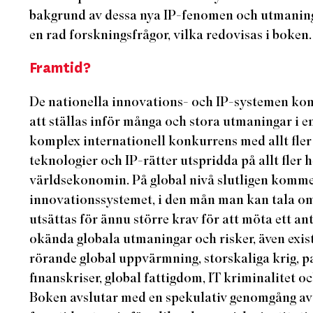
bakgrund av dessa nya IP-fenomen och utmaninga
en rad forskningsfrågor, vilka redovisas i boken.
Framtid?
De nationella innovations- och IP-systemen ko
att ställas inför många och stora utmaningar i e
komplex internationell konkurrens med allt fle
teknologier och IP-rätter utspridda på allt fler 
världsekonomin. På global nivå slutligen komme
innovationssystemet, i den mån man kan tala om e
utsättas för ännu större krav för att möta ett a
okända globala utmaningar och risker, även existe
rörande global uppvärmning, storskaliga krig, p
finanskriser, global fattigdom, IT kriminalitet o
Boken avslutar med en spekulativ genomgång av