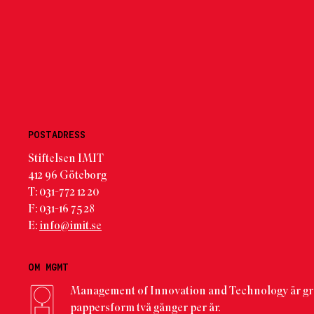
POSTADRESS
Stiftelsen IMIT
412 96 Göteborg
T: 031-772 12 20
F: 031-16 75 28
E:
info@imit.se
OM MGMT
Management of Innovation and Technology är gr
pappersform två gånger per år.