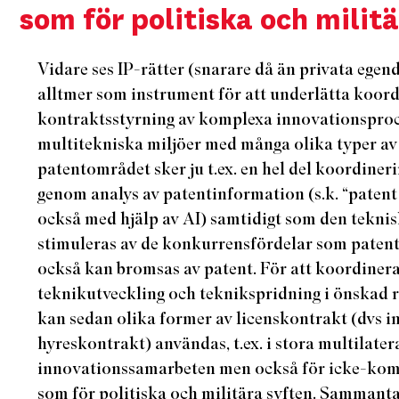
som för politiska och milit
Vidare ses IP-rätter (snarare då än privata egend
alltmer som instrument för att underlätta koor
kontraktsstyrning av komplexa innovationsproces
multitekniska miljöer med många olika typer av
patentområdet sker ju t.ex. en hel del koordiner
genom analys av patentinformation (s.k. “patent
också med hjälp av AI) samtidigt som den tekni
stimuleras av de konkurrensfördelar som patent
också kan bromsas av patent. För att koordinera
teknikutveckling och teknikspridning i önskad 
kan sedan olika former av licenskontrakt (dvs in
hyreskontrakt) användas, t.ex. i stora multilater
innovationssamarbeten men också för icke-komm
som för politiska och militära syften. Sammant