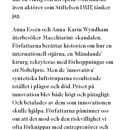
även aktörer som Stiftelsen IMIT, tänker
jag.
Anna Essén och Anna-Karin Wyndham
återbesöker
Macchiarini-skandalen.
Författarna berättar historien om hur en
internationell stjärna, en ’bländande’
kirurg, rekryteras med förhoppningar om
ett Nobelpris. Men de ’innovativa’
syntetiska luftstruparna resulterade
istället i plågor och död. Priset på
innovation blev både högt och påtagligt.
Och betalades av dem som innovationen
skulle hjälpa. Författarna påminner oss
om att det mod och den riskvillighet vi
ofta förknippar med entreprenörer och