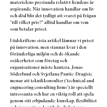
materielens prestanda relativt fiendens är
avgörande. När innovation handlar om liv
och död blir det tydligt att svaret på frågan
”till vilket pris?” alltid handlar om
vem
som betalar priset.
I tidskriftens sista artikel lämnar vi priset
på innovation, men stannar kvar i den
föränderliga miljön och de ökande
osäkerheter som företag och
organisationer måste hantera. Jonas
Söderlund och Svjetlana Pantic-Dragisic
POSTADRESS
menar att teknikkonsulter (’technical and
Stiftelsen IMIT
engineering consulting firms’) är speciellt
412 96 Göteborg
intressanta och har en viktig roll att spela
T: 031-772 12 20
genom sitt erbjudande: kunskap, flexibilitet
F: 031-16 75 28