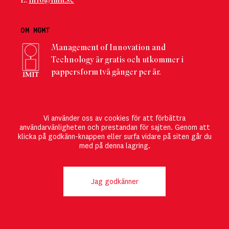
E:
info@imit.se
OM MGMT
Management of Innovation and
Technology är gratis och utkommer i
pappersform två gånger per år.
PRENUMERERA
Vi använder oss av cookies för att förbättra
Här kan du registrera dig
för att direkt ta del av det
användarvänligheten och prestandan för sajten. Genom att
senaste numret! Du kan också
ändra din
klicka på godkänn-knappen eller surfa vidare på siten går du
prenumeration
eller välja att
avsluta den
.
med på denna lagring.
FÖLJ MGMT
Jag godkänner