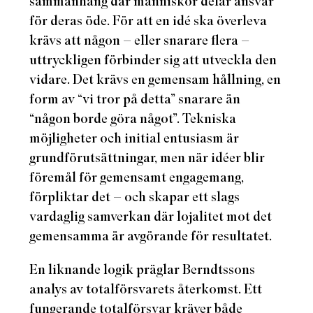
sammanhang där människor delar ansvar
för deras öde. För att en idé ska överleva
krävs att någon – eller snarare flera –
uttryckligen förbinder sig att utveckla den
vidare. Det krävs en gemensam hållning, en
form av “vi tror på detta” snarare än
“någon borde göra något”. Tekniska
möjligheter och initial entusiasm är
grundförutsättningar, men när idéer blir
föremål för gemensamt engagemang,
förpliktar det – och skapar ett slags
vardaglig samverkan där lojalitet mot det
gemensamma är avgörande för resultatet.
En liknande logik präglar Berndtssons
analys av totalförsvarets återkomst. Ett
fungerande totalförsvar kräver både