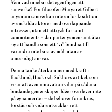
Men vad innebär det egentligen att
samverka? För filosofen Margaret Gilbert
är genuin samverkan inte en lös koalition
av enskilda aktörer med överlappande
intressen, utan ett uttryck för joint
commitments – där parter gemensamt åtar
sig att handla som ett “vi”, bundna till
varandra inte bara av mål, utan av
ömsesidigt ansvar.
Denna tanke återkommer med kraft i
Bäcklund, Huck och Sukhovs artikel, som
visar att även innovation vilar på sådana
bindande gemenskaper. Idéer överlever inte
på egna meriter – de behöver förankras,
förstås och vidareutvecklas i ett