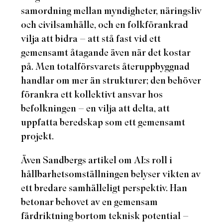
samordning mellan myndigheter, näringsliv
och civilsamhälle, och en folkförankrad
vilja att bidra – att stå fast vid ett
gemensamt åtagande även när det kostar
på. Men totalförsvarets återuppbyggnad
handlar om mer än strukturer; den behöver
förankra ett kollektivt ansvar hos
befolkningen – en vilja att delta, att
uppfatta beredskap som ett gemensamt
projekt.
Även Sandbergs artikel om AI:s roll i
hållbarhetsomställningen belyser vikten av
ett bredare samhälleligt perspektiv. Han
betonar behovet av en gemensam
färdriktning bortom teknisk potential –