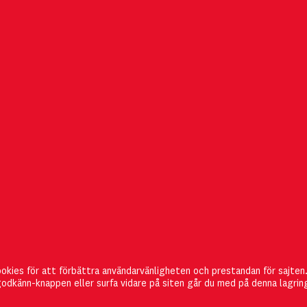
PRENUMERERA
Management of Innovation
Här kan du registrera dig
för 
ookies för att förbättra användarvänligheten och prestandan för sajten
and Technology är gratis och
direkt ta del av det senaste n
odkänn-knappen eller surfa vidare på siten går du med på denna lagrin
utkommer i pappersform två
kan också
ändra din prenum