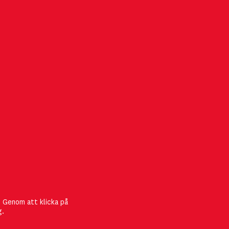
FÖLJ MGMT
att
. Genom att klicka på
umret! Du
g.
eration