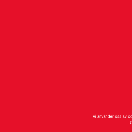
POSTADRESS
OM MGMT
Stiftelsen IMIT
Vi använder oss av c
412 96 Göteborg
g
T: 031-772 12 20