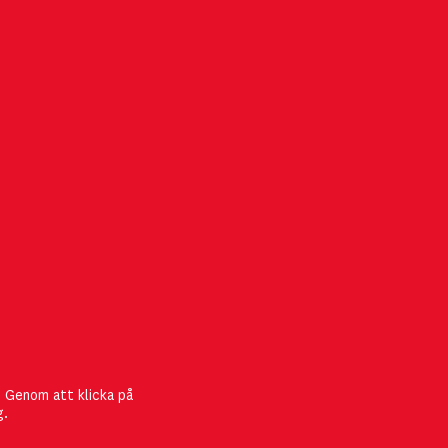
FÖLJ MGMT
att
. Genom att klicka på
umret! Du
g.
eration