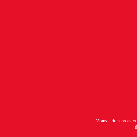
POSTADRESS
OM MGMT
Stiftelsen IMIT
Vi använder oss av c
412 96 Göteborg
g
T: 031-772 12 20