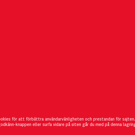
PRENUMERERA
Management of Innovation
Här kan du registrera dig
för 
ookies för att förbättra användarvänligheten och prestandan för sajten
and Technology är gratis och
direkt ta del av det senaste n
odkänn-knappen eller surfa vidare på siten går du med på denna lagrin
utkommer i pappersform två
kan också
ändra din prenum