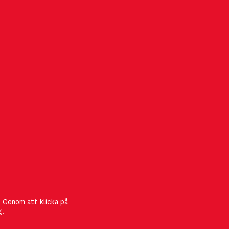
FÖLJ MGMT
att
. Genom att klicka på
umret! Du
g.
eration