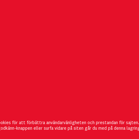
PRENUMERERA
Management of Innovation
Här kan du registrera dig
för 
ookies för att förbättra användarvänligheten och prestandan för sajten
and Technology är gratis och
direkt ta del av det senaste n
odkänn-knappen eller surfa vidare på siten går du med på denna lagrin
utkommer i pappersform två
kan också
ändra din prenum