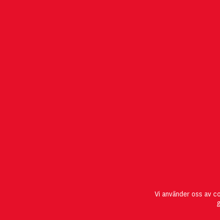
POSTADRESS
OM MGMT
Stiftelsen IMIT
Vi använder oss av c
412 96 Göteborg
g
T: 031-772 12 20