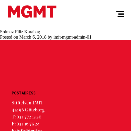
Solmaz Filiz Karabag
Posted on March 6, 2018 by imit-mgmt-admin-01
POSTADRESS
Stiftelsen IMIT
412 96 Göteborg
T: 031-772 12 20
F: 031-16 75 28