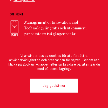
E:
info@imit.se
OM MGMT
Management of Innovation and
Technology är gratis och utkommer i
pappersform två gånger per år.
PRENUMERERA
Vi använder oss av cookies för att förbättra
Här kan du registrera dig
för att direkt ta del av det
användarvänligheten och prestandan för sajten. Genom att
senaste numret! Du kan också
ändra din
klicka på godkänn-knappen eller surfa vidare på siten går du
prenumeration
eller välja att
avsluta den
.
med på denna lagring.
FÖLJ MGMT
Jag godkänner